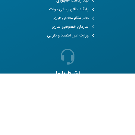
نهاد ریاست جمهوری
پایگاه اطلاع رسانی دولت
دفتر مقام معظم رهبری
سازمان خصوصی سازی
وزارت امور اقتصاد و دارایی
ارتباط با ما
شماره تماس
021-83339266
شماره فکس
021-83339290
آدرس
تهران، شهرک غرب، خیابان مهستان،
پلاک 15