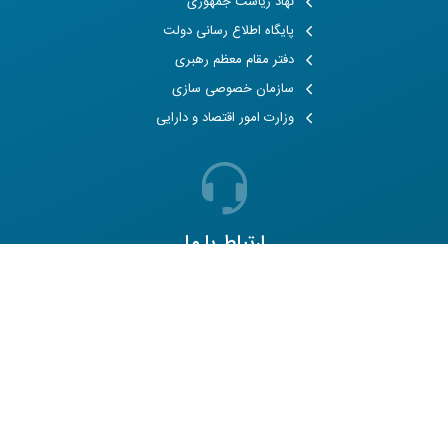
نهاد ریاست جمهوری
پایگاه اطلاع رسانی دولت
دفتر مقام معظم رهبری
سازمان خصوصی سازی
وزارت امور اقتصاد و دارایی
ارتباط با ما
شماره تماس
021-83339266
شماره فکس
021-83339290
آدرس
تهران، شهرک غرب، خیابان مهستان،
پلاک 15