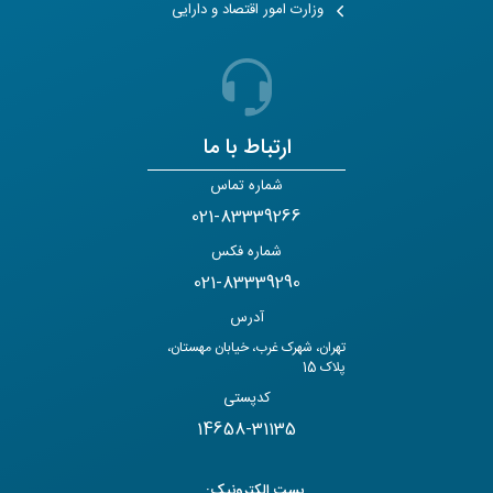
وزارت امور اقتصاد و دارایی
ارتباط با ما
شماره تماس
021-83339266
شماره فکس
021-83339290
آدرس
تهران، شهرک غرب، خیابان مهستان،
پلاک 15
کدپستی
14658-31135
پست الکترونیک: