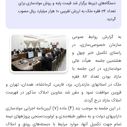
دستگاه‌های ذیربط برگزار شد قیمت پایه و روش مولدسازی برای
تعداد 24 فقره ملک به ارزش تقریبی 10 هزار میلیارد ریال مصوب
گردید.
به گزارش روابط عمومی
سازمان خصوصی‌سازی، در
راستای تکمیل خبر چهل و
هشتمین جلسه هیأت عالی
مولدسازی، در این جلسه با
مازاد بودن تعداد 82 فقره
ملک در استان­های مازندران، یزد، فارس، کرمانشاه، همدان، تهران و
قزوین موافقت نمود و مقرر شد عناوین املاک مذکور در فهرست
املاک مازاد درج گردند.
در این جلسه به موجب بند (4) ماده (7) آیین‌­نامه اجرایی مولدسازی
دارایی­های دولت و به منظور طبقه­‌بندی و اولویت­‌سنجی پروژه­های نیمه­‌
تمام جهت تکمیل آنها، موارد مرتبط با «بسته­‌های رونق و املاک