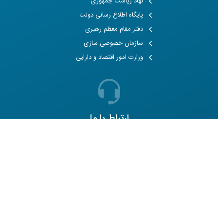
نهاد ریاست جمهوری
پایگاه اطلاع رسانی دولت
دفتر مقام معظم رهبری
سازمان خصوصی سازی
وزارت امور اقتصاد و دارایی
ارتباط با ما
شماره تماس
021-83339266
شماره فکس
021-83339290
آدرس
تهران، شهرک غرب، خیابان مهستان،
پلاک 15